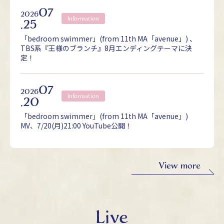
07
2026
Information
.25
「bedroom swimmer」(from 11th MA「avenue」) 、
TBS系『王様のブランチ』8月エンディングテーマに決
定！
07
2026
Information
.20
「bedroom swimmer」(from 11th MA「avenue」)
MV、7/20(月)21:00 YouTube公開！
View more
Live