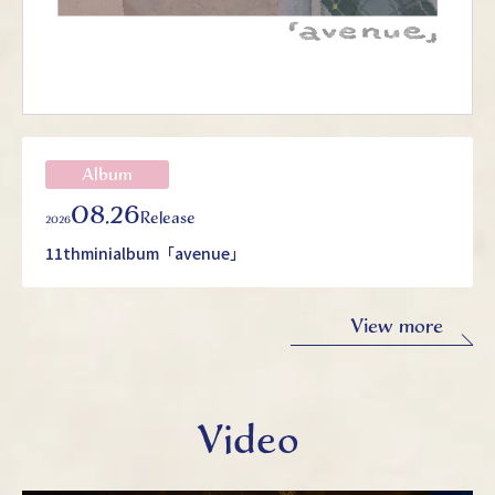
Album
08.26
Release
2026
11thminialbum「avenue」
View more
Video