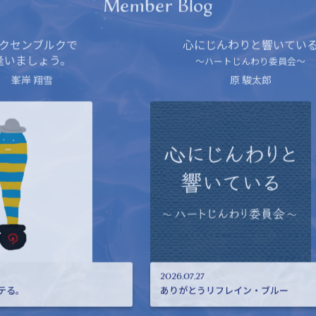
心にじんわりと響いている
〜ハートじんわり委員会〜
原 駿太郎
2026.0
七月、
2026.07.27
ありがとうリフレイン・ブルー