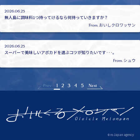
2026.06.25
無人島に調味料1つ持ってけるなら何持っていきますか？
おいしクロワッサン
From.
2026.06.25
スーパーで美味しいアボカドを選ぶコツが知りたいです···。
シュウ
From.
1
2
3
4
5
Prev
Next
ro Japan agency
©