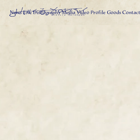
News
Live
Discography
Media
Video
Profile
Goods
Contac