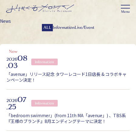
News
ALL
Information
Live/Event
08
2026
Information
.03
「avenue」リリース記念 タワーレコード1日店長 & コラボキャ
ンペーン決定！
07
2026
Information
.25
「bedroom swimmer」(from 11th MA「avenue」) 、TBS系
『王様のブランチ』8月エンディングテーマに決定！