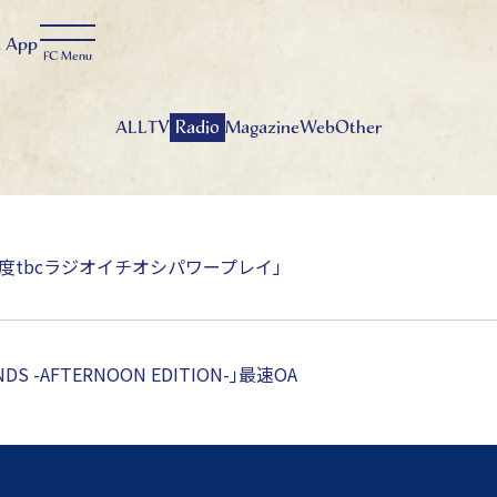
t
App
ALL
TV
Radio
Magazine
Web
Other
8月度tbcラジオイチオシパワープレイ」
ANDS -AFTERNOON EDITION-｣最速OA