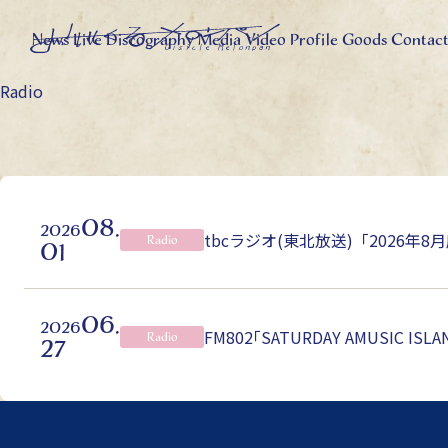
News
Live
Discography
Media
Video
Profile
Goods
Contac
Radio
08.
2026
tbcラジオ(東北放送)「2026年
Radio
01
06.
2026
FM802｢SATURDAY AMUSIC ISL
Radio
27